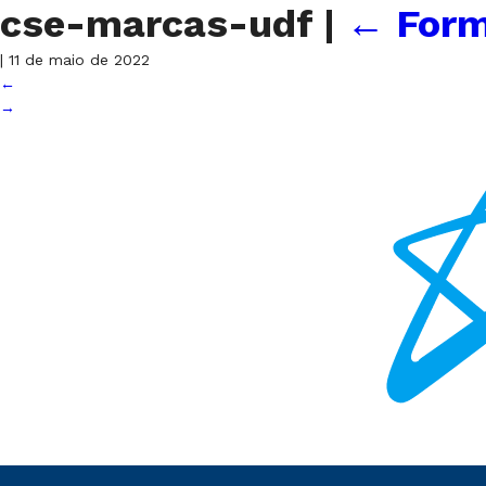
cse-marcas-udf
|
←
Form
|
11 de maio de 2022
←
→