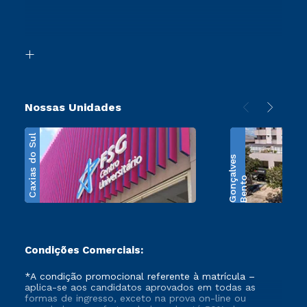
Canais de Atendimento
Retorne ao Curso
Acessibilidade
Segunda Graduação
Biblioteca
Transferência
Nossas Unidades
Caxias do Sul
s
B
e
n
t
o
G
o
n
ç
a
l
v
e
Condições Comerciais:
*A condição promocional referente à matrícula –
aplica-se aos candidatos aprovados em todas as
formas de ingresso, exceto na prova on-line ou