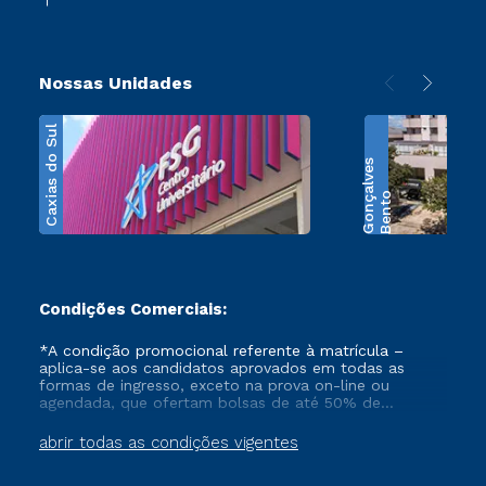
Nossas Unidades
Caxias do Sul
s
B
e
n
t
o
G
o
n
ç
a
l
v
e
Condições Comerciais:
*A condição promocional referente à matrícula –
aplica-se aos candidatos aprovados em todas as
formas de ingresso, exceto na prova on-line ou
agendada, que ofertam bolsas de até 50% de
desconto, ambos ingressantes no semestre vigente,
que ainda não tenham efetivado e/ou não tenham
abrir todas as condições vigentes
cancelado ou trancado sua matrícula em uma das
Instituições da Cruzeiro do Sul Educacional, no