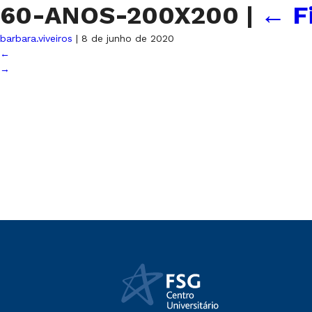
60-ANOS-200X200
|
←
F
barbara.viveiros
|
8 de junho de 2020
←
→