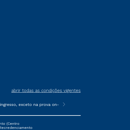
abrir todas as condições vigentes
gresso, exceto na prova on-line ou agendada, que ofertam bolsas
**Semipresencial é um formato do E
nto (Centro
 16 Recredenciamento