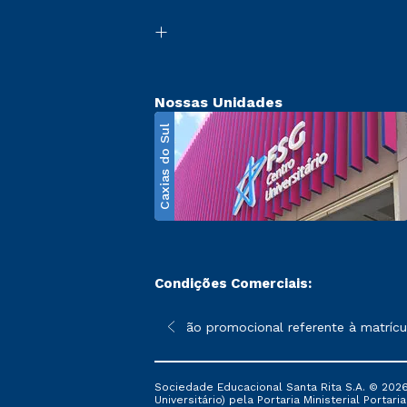
Nossas Unidades
Caxias do Sul
Condições Comerciais:
poderão sofrer alterações nos períodos de rematrícula conforme 
*A condição promocional referente à matrícula
Sociedade Educacional Santa Rita S.A. © 2026
Universitário) pela Portaria Ministerial Portar