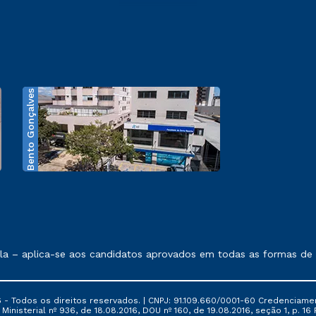
Bento Gonçalves
exposto no contrato de prestação de serviços.
 – aplica-se aos candidatos aprovados em todas as formas de in
 - Todos os direitos reservados. | CNPJ: 91.109.660/0001-60 Credenciame
ia Ministerial nº 936, de 18.08.2016, DOU nº 160, de 19.08.2016, seção 1, p.