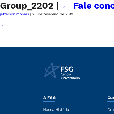
Group_2202
|
←
Fale con
jefferson.moraes
|
20 de fevereiro de 2019
←
→
A FSG
Cu
Nossa História
Gra