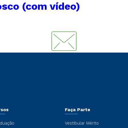
osco (com vídeo)
rsos
Faça Parte
duação
Vestibular Mérito