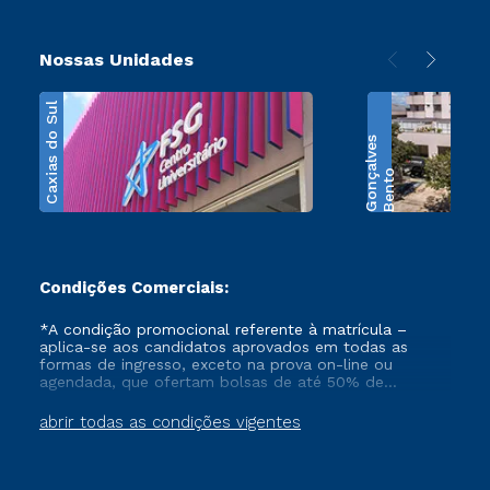
Nossas Unidades
Caxias do Sul
s
B
e
n
t
o
G
o
n
ç
a
l
v
e
Condições Comerciais:
*A condição promocional referente à matrícula –
aplica-se aos candidatos aprovados em todas as
formas de ingresso, exceto na prova on-line ou
agendada, que ofertam bolsas de até 50% de
desconto, ambos ingressantes no semestre vigente,
que ainda não tenham efetivado e/ou não tenham
abrir todas as condições vigentes
cancelado ou trancado sua matrícula em uma das
Instituições da Cruzeiro do Sul Educacional, no
período de 1 ano. Tais condições não se aplicam aos
cursos de Medicina, e também para matriculados via