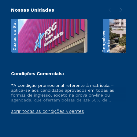
Nossas Unidades
Caxias do Sul
s
B
e
n
t
o
G
o
n
ç
a
l
v
e
Condições Comerciais:
*A condição promocional referente à matrícula –
aplica-se aos candidatos aprovados em todas as
formas de ingresso, exceto na prova on-line ou
agendada, que ofertam bolsas de até 50% de
desconto, ambos ingressantes no semestre vigente,
que ainda não tenham efetivado e/ou não tenham
abrir todas as condições vigentes
cancelado ou trancado sua matrícula em uma das
Instituições da Cruzeiro do Sul Educacional, no
período de 1 ano. Tais condições não se aplicam aos
cursos de Medicina, e também para matriculados via
FIES, Prouni e outros programas governamentais, e