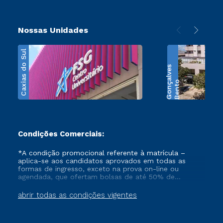
Nossas Unidades
Caxias do Sul
s
B
e
n
t
o
G
o
n
ç
a
l
v
e
Condições Comerciais:
*A condição promocional referente à matrícula –
aplica-se aos candidatos aprovados em todas as
formas de ingresso, exceto na prova on-line ou
agendada, que ofertam bolsas de até 50% de
desconto, ambos ingressantes no semestre vigente,
que ainda não tenham efetivado e/ou não tenham
abrir todas as condições vigentes
cancelado ou trancado sua matrícula em uma das
Instituições da Cruzeiro do Sul Educacional, no
período de 1 ano. Tais condições não se aplicam aos