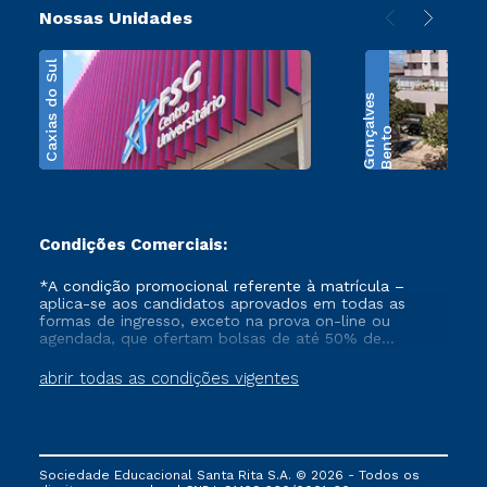
Nossas Unidades
Caxias do Sul
s
B
e
n
t
o
G
o
n
ç
a
l
v
e
Condições Comerciais:
*A condição promocional referente à matrícula –
aplica-se aos candidatos aprovados em todas as
formas de ingresso, exceto na prova on-line ou
agendada, que ofertam bolsas de até 50% de
desconto, ambos ingressantes no semestre vigente,
que ainda não tenham efetivado e/ou não tenham
abrir todas as condições vigentes
cancelado ou trancado sua matrícula em uma das
Instituições da Cruzeiro do Sul Educacional, no
período de 1 ano. Tais condições não se aplicam aos
cursos de Medicina, e também para matriculados via
FIES, Prouni e outros programas governamentais, e
Sociedade Educacional Santa Rita S.A. © 2026 - Todos os
não se acumula com nenhuma outra campanha