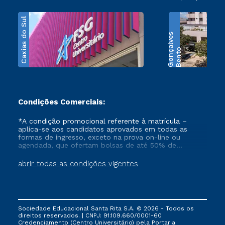
Caxias do Sul
s
B
e
n
t
o
G
o
n
ç
a
l
v
e
Condições Comerciais:
*A condição promocional referente à matrícula –
aplica-se aos candidatos aprovados em todas as
formas de ingresso, exceto na prova on-line ou
agendada, que ofertam bolsas de até 50% de
desconto, ambos ingressantes no semestre vigente,
que ainda não tenham efetivado e/ou não tenham
abrir todas as condições vigentes
cancelado ou trancado sua matrícula em uma das
Instituições da Cruzeiro do Sul Educacional, no
período de 1 ano. Tais condições não se aplicam aos
cursos de Medicina, e também para matriculados via
FIES, Prouni e outros programas governamentais, e
Sociedade Educacional Santa Rita S.A. © 2026 - Todos os
não se acumula com nenhuma outra campanha
direitos reservados. | CNPJ: 91.109.660/0001-60
ofertada pela Instituição.
Credenciamento (Centro Universitário) pela Portaria