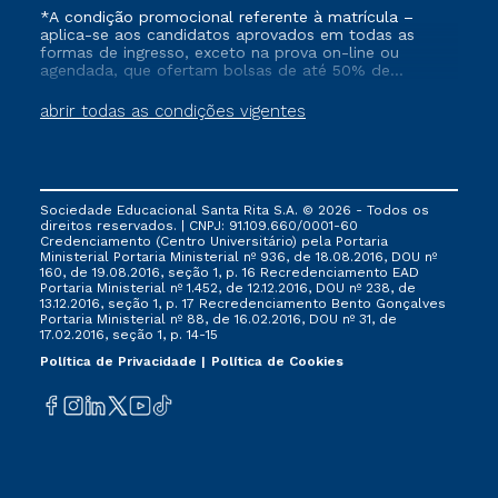
*A condição promocional referente à matrícula –
aplica-se aos candidatos aprovados em todas as
formas de ingresso, exceto na prova on-line ou
agendada, que ofertam bolsas de até 50% de
desconto, ambos ingressantes no semestre vigente,
que ainda não tenham efetivado e/ou não tenham
abrir todas as condições vigentes
cancelado ou trancado sua matrícula em uma das
Instituições da Cruzeiro do Sul Educacional, no
período de 1 ano. Tais condições não se aplicam aos
cursos de Medicina, e também para matriculados via
FIES, Prouni e outros programas governamentais, e
Sociedade Educacional Santa Rita S.A. © 2026 - Todos os
não se acumula com nenhuma outra campanha
direitos reservados. | CNPJ: 91.109.660/0001-60
ofertada pela Instituição.
Credenciamento (Centro Universitário) pela Portaria
Ministerial Portaria Ministerial nº 936, de 18.08.2016, DOU nº
160, de 19.08.2016, seção 1, p. 16 Recredenciamento EAD
Portaria Ministerial nº 1.452, de 12.12.2016, DOU nº 238, de
13.12.2016, seção 1, p. 17 Recredenciamento Bento Gonçalves
Portaria Ministerial nº 88, de 16.02.2016, DOU nº 31, de
17.02.2016, seção 1, p. 14-15
Política de Privacidade
Política de Cookies