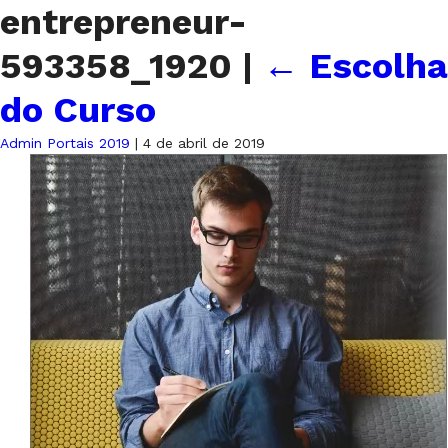
entrepreneur-
593358_1920
|
←
Escolha
do Curso
Admin Portais 2019
|
4 de abril de 2019