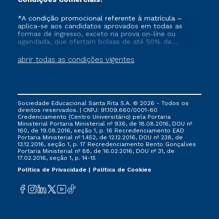
*A condição promocional referente à matrícula –
aplica-se aos candidatos aprovados em todas as
formas de ingresso, exceto na prova on-line ou
agendada, que ofertam bolsas de até 50% de
desconto, ambos ingressantes no semestre vigente,
que ainda não tenham efetivado e/ou não tenham
abrir todas as condições vigentes
cancelado ou trancado sua matrícula em uma das
Instituições da Cruzeiro do Sul Educacional, no
período de 1 ano. Tais condições não se aplicam aos
cursos de Medicina, e também para matriculados via
FIES, Prouni e outros programas governamentais, e
Sociedade Educacional Santa Rita S.A. © 2026 - Todos os
não se acumula com nenhuma outra campanha
direitos reservados. | CNPJ: 91.109.660/0001-60
ofertada pela Instituição.
Credenciamento (Centro Universitário) pela Portaria
Ministerial Portaria Ministerial nº 936, de 18.08.2016, DOU nº
160, de 19.08.2016, seção 1, p. 16 Recredenciamento EAD
Portaria Ministerial nº 1.452, de 12.12.2016, DOU nº 238, de
13.12.2016, seção 1, p. 17 Recredenciamento Bento Gonçalves
Portaria Ministerial nº 88, de 16.02.2016, DOU nº 31, de
17.02.2016, seção 1, p. 14-15
Política de Privacidade
Política de Cookies