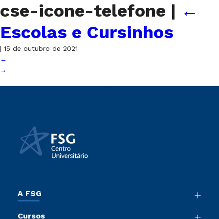
cse-icone-telefone
|
←
Escolas e Cursinhos
|
15 de outubro de 2021
←
→
A FSG
Nossa História
Cursos