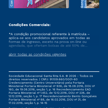
B
e
n
t
o
G
o
n
ç
a
l
v
e
Condições Comerciais:
*A condição promocional referente à matrícula –
aplica-se aos candidatos aprovados em todas as
formas de ingresso, exceto na prova on-line ou
agendada, que ofertam bolsas de até 50% de
desconto, ambos ingressantes no semestre vigente,
que ainda não tenham efetivado e/ou não tenham
abrir todas as condições vigentes
cancelado ou trancado sua matrícula em uma das
Instituições da Cruzeiro do Sul Educacional, no
período de 1 ano. Tais condições não se aplicam aos
cursos de Medicina, e também para matriculados via
FIES, Prouni e outros programas governamentais, e
Sociedade Educacional Santa Rita S.A. © 2026 - Todos os
não se acumula com nenhuma outra campanha
direitos reservados. | CNPJ: 91.109.660/0001-60
ofertada pela Instituição.
Credenciamento (Centro Universitário) pela Portaria
Ministerial Portaria Ministerial nº 936, de 18.08.2016, DOU nº
160, de 19.08.2016, seção 1, p. 16 Recredenciamento EAD
Portaria Ministerial nº 1.452, de 12.12.2016, DOU nº 238, de
13.12.2016, seção 1, p. 17 Recredenciamento Bento Gonçalves
Portaria Ministerial nº 88, de 16.02.2016, DOU nº 31, de
17.02.2016, seção 1, p. 14-15