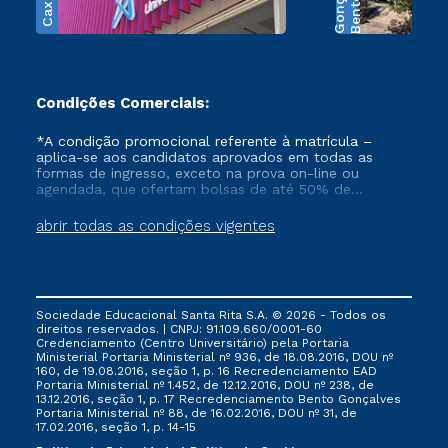
B
e
n
t
o
G
o
n
ç
a
l
v
e
Condições Comerciais:
*A condição promocional referente à matrícula –
aplica-se aos candidatos aprovados em todas as
formas de ingresso, exceto na prova on-line ou
agendada, que ofertam bolsas de até 50% de
desconto, ambos ingressantes no semestre vigente,
que ainda não tenham efetivado e/ou não tenham
abrir todas as condições vigentes
cancelado ou trancado sua matrícula em uma das
Instituições da Cruzeiro do Sul Educacional, no
período de 1 ano. Tais condições não se aplicam aos
cursos de Medicina, e também para matriculados via
FIES, Prouni e outros programas governamentais, e
Sociedade Educacional Santa Rita S.A. © 2026 - Todos os
não se acumula com nenhuma outra campanha
direitos reservados. | CNPJ: 91.109.660/0001-60
ofertada pela Instituição.
Credenciamento (Centro Universitário) pela Portaria
Ministerial Portaria Ministerial nº 936, de 18.08.2016, DOU nº
160, de 19.08.2016, seção 1, p. 16 Recredenciamento EAD
Portaria Ministerial nº 1.452, de 12.12.2016, DOU nº 238, de
13.12.2016, seção 1, p. 17 Recredenciamento Bento Gonçalves
Portaria Ministerial nº 88, de 16.02.2016, DOU nº 31, de
17.02.2016, seção 1, p. 14-15