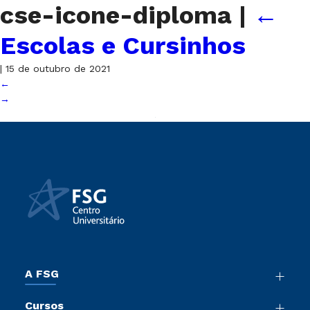
cse-icone-diploma
|
←
Escolas e Cursinhos
|
15 de outubro de 2021
←
→
A FSG
Nossa História
Cursos