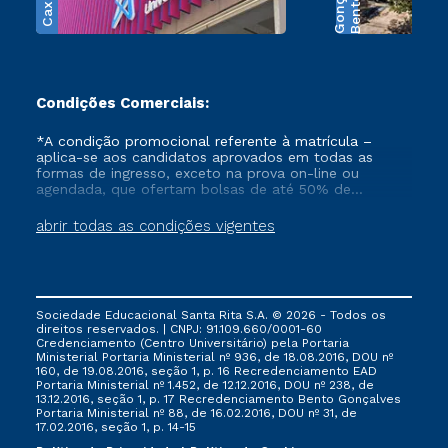
B
e
n
t
o
G
o
n
ç
a
l
v
e
Condições Comerciais:
*A condição promocional referente à matrícula –
aplica-se aos candidatos aprovados em todas as
formas de ingresso, exceto na prova on-line ou
agendada, que ofertam bolsas de até 50% de
desconto, ambos ingressantes no semestre vigente,
que ainda não tenham efetivado e/ou não tenham
abrir todas as condições vigentes
cancelado ou trancado sua matrícula em uma das
Instituições da Cruzeiro do Sul Educacional, no
período de 1 ano. Tais condições não se aplicam aos
cursos de Medicina, e também para matriculados via
FIES, Prouni e outros programas governamentais, e
Sociedade Educacional Santa Rita S.A. © 2026 - Todos os
não se acumula com nenhuma outra campanha
direitos reservados. | CNPJ: 91.109.660/0001-60
ofertada pela Instituição.
Credenciamento (Centro Universitário) pela Portaria
Ministerial Portaria Ministerial nº 936, de 18.08.2016, DOU nº
160, de 19.08.2016, seção 1, p. 16 Recredenciamento EAD
Portaria Ministerial nº 1.452, de 12.12.2016, DOU nº 238, de
13.12.2016, seção 1, p. 17 Recredenciamento Bento Gonçalves
Portaria Ministerial nº 88, de 16.02.2016, DOU nº 31, de
17.02.2016, seção 1, p. 14-15