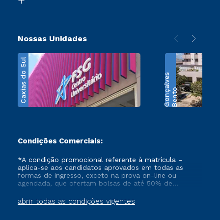
Nossas Unidades
Caxias do Sul
s
B
e
n
t
o
G
o
n
ç
a
l
v
e
Condições Comerciais:
*A condição promocional referente à matrícula –
aplica-se aos candidatos aprovados em todas as
formas de ingresso, exceto na prova on-line ou
agendada, que ofertam bolsas de até 50% de
desconto, ambos ingressantes no semestre vigente,
que ainda não tenham efetivado e/ou não tenham
abrir todas as condições vigentes
cancelado ou trancado sua matrícula em uma das
Instituições da Cruzeiro do Sul Educacional, no