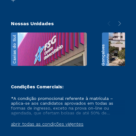
Nossas Unidades
Caxias do Sul
s
B
e
n
t
o
G
o
n
ç
a
l
v
e
Condições Comerciais:
*A condição promocional referente à matrícula –
aplica-se aos candidatos aprovados em todas as
formas de ingresso, exceto na prova on-line ou
agendada, que ofertam bolsas de até 50% de
desconto, ambos ingressantes no semestre vigente,
que ainda não tenham efetivado e/ou não tenham
abrir todas as condições vigentes
cancelado ou trancado sua matrícula em uma das
Instituições da Cruzeiro do Sul Educacional, no