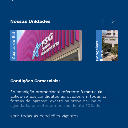
Nossas Unidades
Caxias do Sul
s
B
e
n
t
o
G
o
n
ç
a
l
v
e
Condições Comerciais:
*A condição promocional referente à matrícula –
aplica-se aos candidatos aprovados em todas as
formas de ingresso, exceto na prova on-line ou
agendada, que ofertam bolsas de até 50% de
desconto, ambos ingressantes no semestre vigente,
que ainda não tenham efetivado e/ou não tenham
abrir todas as condições vigentes
cancelado ou trancado sua matrícula em uma das
Instituições da Cruzeiro do Sul Educacional, no