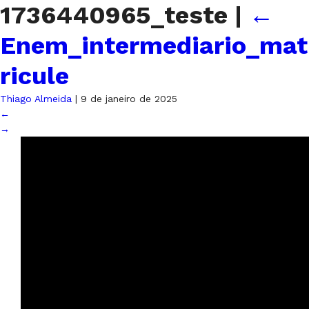
1736440965_teste
|
←
Enem_intermediario_mat
ricule
Thiago Almeida
|
9 de janeiro de 2025
←
→