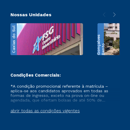
Nossas Unidades
Caxias do Sul
s
B
e
n
t
o
G
o
n
ç
a
l
v
e
Condições Comerciais:
*A condição promocional referente à matrícula –
aplica-se aos candidatos aprovados em todas as
formas de ingresso, exceto na prova on-line ou
agendada, que ofertam bolsas de até 50% de
desconto, ambos ingressantes no semestre vigente,
que ainda não tenham efetivado e/ou não tenham
abrir todas as condições vigentes
cancelado ou trancado sua matrícula em uma das
Instituições da Cruzeiro do Sul Educacional, no
período de 1 ano. Tais condições não se aplicam aos
cursos de Medicina, e também para matriculados via