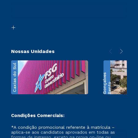
Ingresso via Enem
Canais de Atendimento
Retorne ao Curso
Acessibilidade
Segunda Graduação
Biblioteca
Transferência
Nossas Unidades
Caxias do Sul
s
B
e
n
t
o
G
o
n
ç
a
l
v
e
Condições Comerciais:
*A condição promocional referente à matrícula –
aplica-se aos candidatos aprovados em todas as
formas de ingresso, exceto na prova on-line ou