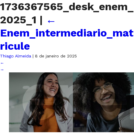
1736367565_desk_enem_
2025_1
|
←
Enem_intermediario_mat
ricule
Thiago Almeida
|
8 de janeiro de 2025
←
→