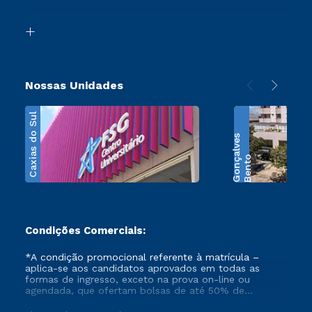
Acessibilidade
Segunda Graduação
Biblioteca
Transferência
Nossas Unidades
Caxias do Sul
s
B
e
n
t
o
G
o
n
ç
a
l
v
e
Condições Comerciais:
*A condição promocional referente à matrícula –
aplica-se aos candidatos aprovados em todas as
formas de ingresso, exceto na prova on-line ou
agendada, que ofertam bolsas de até 50% de
desconto, ambos ingressantes no semestre vigente,