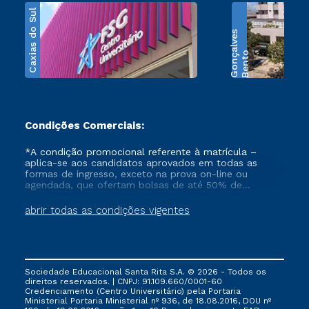
Caxias do Sul
s
B
e
n
t
o
G
o
n
ç
a
l
v
e
Condições Comerciais:
*A condição promocional referente à matrícula –
aplica-se aos candidatos aprovados em todas as
formas de ingresso, exceto na prova on-line ou
agendada, que ofertam bolsas de até 50% de
desconto, ambos ingressantes no semestre vigente,
que ainda não tenham efetivado e/ou não tenham
abrir todas as condições vigentes
cancelado ou trancado sua matrícula em uma das
Instituições da Cruzeiro do Sul Educacional, no
período de 1 ano. Tais condições não se aplicam aos
cursos de Medicina, e também para matriculados via
FIES, Prouni e outros programas governamentais, e
Sociedade Educacional Santa Rita S.A. © 2026 - Todos os
não se acumula com nenhuma outra campanha
direitos reservados. | CNPJ: 91.109.660/0001-60
ofertada pela Instituição.
Credenciamento (Centro Universitário) pela Portaria
Ministerial Portaria Ministerial nº 936, de 18.08.2016, DOU nº