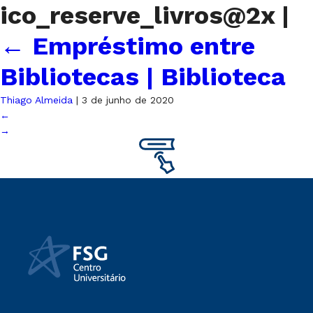
ico_reserve_livros@2x
|
←
Empréstimo entre
Bibliotecas | Biblioteca
Thiago Almeida
|
3 de junho de 2020
←
→