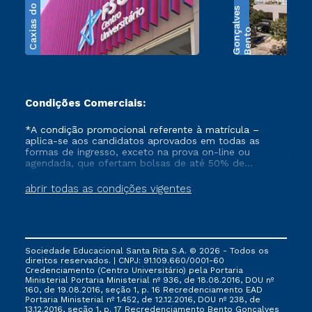
Caxias do Sul
s
B
e
n
t
o
G
o
n
ç
a
l
v
e
Condições Comerciais:
*A condição promocional referente à matrícula –
aplica-se aos candidatos aprovados em todas as
formas de ingresso, exceto na prova on-line ou
agendada, que ofertam bolsas de até 50% de
desconto, ambos ingressantes no semestre vigente,
que ainda não tenham efetivado e/ou não tenham
abrir todas as condições vigentes
cancelado ou trancado sua matrícula em uma das
Instituições da Cruzeiro do Sul Educacional, no
período de 1 ano. Tais condições não se aplicam aos
cursos de Medicina, e também para matriculados via
FIES, Prouni e outros programas governamentais, e
Sociedade Educacional Santa Rita S.A. © 2026 - Todos os
não se acumula com nenhuma outra campanha
direitos reservados. | CNPJ: 91.109.660/0001-60
ofertada pela Instituição.
Credenciamento (Centro Universitário) pela Portaria
Ministerial Portaria Ministerial nº 936, de 18.08.2016, DOU nº
160, de 19.08.2016, seção 1, p. 16 Recredenciamento EAD
Portaria Ministerial nº 1.452, de 12.12.2016, DOU nº 238, de
13.12.2016, seção 1, p. 17 Recredenciamento Bento Gonçalves