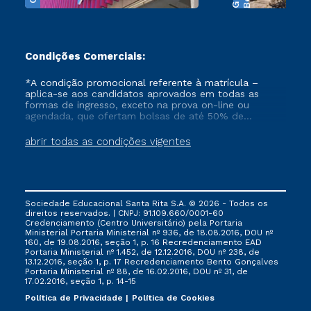
Condições Comerciais:
*A condição promocional referente à matrícula –
aplica-se aos candidatos aprovados em todas as
formas de ingresso, exceto na prova on-line ou
agendada, que ofertam bolsas de até 50% de
desconto, ambos ingressantes no semestre vigente,
que ainda não tenham efetivado e/ou não tenham
abrir todas as condições vigentes
cancelado ou trancado sua matrícula em uma das
Instituições da Cruzeiro do Sul Educacional, no
período de 1 ano. Tais condições não se aplicam aos
cursos de Medicina, e também para matriculados via
FIES, Prouni e outros programas governamentais, e
Sociedade Educacional Santa Rita S.A. © 2026 - Todos os
não se acumula com nenhuma outra campanha
direitos reservados. | CNPJ: 91.109.660/0001-60
ofertada pela Instituição.
Credenciamento (Centro Universitário) pela Portaria
Ministerial Portaria Ministerial nº 936, de 18.08.2016, DOU nº
160, de 19.08.2016, seção 1, p. 16 Recredenciamento EAD
Portaria Ministerial nº 1.452, de 12.12.2016, DOU nº 238, de
13.12.2016, seção 1, p. 17 Recredenciamento Bento Gonçalves
Portaria Ministerial nº 88, de 16.02.2016, DOU nº 31, de
17.02.2016, seção 1, p. 14-15
Política de Privacidade
Política de Cookies