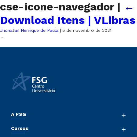
cse-icone-navegador
|
←
Download Itens | VLibras
Jhonatan Henrique de Paula
|
5 de novembro de 2021
→
A FSG
Nossa História
Cursos
Sala de Imprensa
Graduação