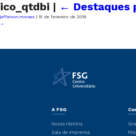
ico_qtdbi
|
←
Destaques p
jefferson.moraes
|
15 de fevereiro de 2019
→
A FSG
Cu
Nossa História
Gra
Sala de Imprensa
Pós