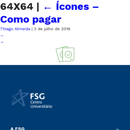
64X64
|
←
Ícones –
Como pagar
Thiago Almeida
|
3 de julho de 2019
←
→
A FSG