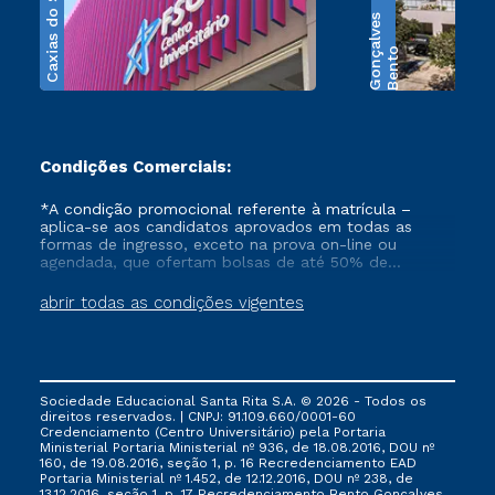
Caxias do Sul
s
B
e
n
t
o
G
o
n
ç
a
l
v
e
Condições Comerciais:
*A condição promocional referente à matrícula –
aplica-se aos candidatos aprovados em todas as
formas de ingresso, exceto na prova on-line ou
agendada, que ofertam bolsas de até 50% de
desconto, ambos ingressantes no semestre vigente,
que ainda não tenham efetivado e/ou não tenham
abrir todas as condições vigentes
cancelado ou trancado sua matrícula em uma das
Instituições da Cruzeiro do Sul Educacional, no
período de 1 ano. Tais condições não se aplicam aos
cursos de Medicina, e também para matriculados via
FIES, Prouni e outros programas governamentais, e
Sociedade Educacional Santa Rita S.A. © 2026 - Todos os
não se acumula com nenhuma outra campanha
direitos reservados. | CNPJ: 91.109.660/0001-60
ofertada pela Instituição.
Credenciamento (Centro Universitário) pela Portaria
Ministerial Portaria Ministerial nº 936, de 18.08.2016, DOU nº
160, de 19.08.2016, seção 1, p. 16 Recredenciamento EAD
Portaria Ministerial nº 1.452, de 12.12.2016, DOU nº 238, de
13.12.2016, seção 1, p. 17 Recredenciamento Bento Gonçalves