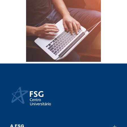
A FSG