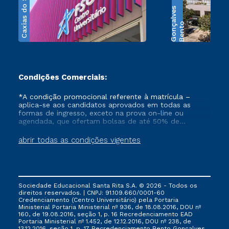
Caxias do Sul
s
B
e
n
t
o
G
o
n
ç
a
l
v
e
Condições Comerciais:
*A condição promocional referente à matrícula –
aplica-se aos candidatos aprovados em todas as
formas de ingresso, exceto na prova on-line ou
agendada, que ofertam bolsas de até 50% de
desconto, ambos ingressantes no semestre vigente,
que ainda não tenham efetivado e/ou não tenham
abrir todas as condições vigentes
cancelado ou trancado sua matrícula em uma das
Instituições da Cruzeiro do Sul Educacional, no
período de 1 ano. Tais condições não se aplicam aos
cursos de Medicina, e também para matriculados via
FIES, Prouni e outros programas governamentais, e
Sociedade Educacional Santa Rita S.A. © 2026 - Todos os
não se acumula com nenhuma outra campanha
direitos reservados. | CNPJ: 91.109.660/0001-60
ofertada pela Instituição.
Credenciamento (Centro Universitário) pela Portaria
Ministerial Portaria Ministerial nº 936, de 18.08.2016, DOU nº
160, de 19.08.2016, seção 1, p. 16 Recredenciamento EAD
Portaria Ministerial nº 1.452, de 12.12.2016, DOU nº 238, de
13.12.2016, seção 1, p. 17 Recredenciamento Bento Gonçalves