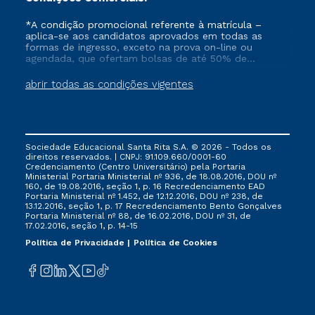
*A condição promocional referente à matrícula –
aplica-se aos candidatos aprovados em todas as
formas de ingresso, exceto na prova on-line ou
agendada, que ofertam bolsas de até 50% de
desconto, ambos ingressantes no semestre vigente,
que ainda não tenham efetivado e/ou não tenham
abrir todas as condições vigentes
cancelado ou trancado sua matrícula em uma das
Instituições da Cruzeiro do Sul Educacional, no
período de 1 ano. Tais condições não se aplicam aos
cursos de Medicina, e também para matriculados via
FIES, Prouni e outros programas governamentais, e
Sociedade Educacional Santa Rita S.A. © 2026 - Todos os
não se acumula com nenhuma outra campanha
direitos reservados. | CNPJ: 91.109.660/0001-60
ofertada pela Instituição.
Credenciamento (Centro Universitário) pela Portaria
Ministerial Portaria Ministerial nº 936, de 18.08.2016, DOU nº
160, de 19.08.2016, seção 1, p. 16 Recredenciamento EAD
Portaria Ministerial nº 1.452, de 12.12.2016, DOU nº 238, de
13.12.2016, seção 1, p. 17 Recredenciamento Bento Gonçalves
Portaria Ministerial nº 88, de 16.02.2016, DOU nº 31, de
17.02.2016, seção 1, p. 14-15
Política de Privacidade
Política de Cookies