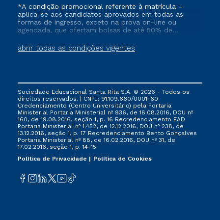
*A condição promocional referente à matrícula –
aplica-se aos candidatos aprovados em todas as
formas de ingresso, exceto na prova on-line ou
agendada, que ofertam bolsas de até 50% de
desconto, ambos ingressantes no semestre vigente,
que ainda não tenham efetivado e/ou não tenham
abrir todas as condições vigentes
cancelado ou trancado sua matrícula em uma das
Instituições da Cruzeiro do Sul Educacional, no
período de 1 ano. Tais condições não se aplicam aos
cursos de Medicina, e também para matriculados via
FIES, Prouni e outros programas governamentais, e
Sociedade Educacional Santa Rita S.A. © 2026 - Todos os
não se acumula com nenhuma outra campanha
direitos reservados. | CNPJ: 91.109.660/0001-60
ofertada pela Instituição.
Credenciamento (Centro Universitário) pela Portaria
Ministerial Portaria Ministerial nº 936, de 18.08.2016, DOU nº
160, de 19.08.2016, seção 1, p. 16 Recredenciamento EAD
Portaria Ministerial nº 1.452, de 12.12.2016, DOU nº 238, de
13.12.2016, seção 1, p. 17 Recredenciamento Bento Gonçalves
Portaria Ministerial nº 88, de 16.02.2016, DOU nº 31, de
17.02.2016, seção 1, p. 14-15
Política de Privacidade
Política de Cookies