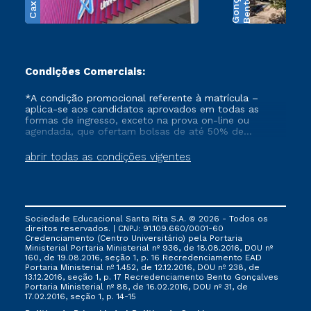
B
e
n
t
o
G
o
n
ç
a
l
v
e
Condições Comerciais:
*A condição promocional referente à matrícula –
aplica-se aos candidatos aprovados em todas as
formas de ingresso, exceto na prova on-line ou
agendada, que ofertam bolsas de até 50% de
desconto, ambos ingressantes no semestre vigente,
que ainda não tenham efetivado e/ou não tenham
abrir todas as condições vigentes
cancelado ou trancado sua matrícula em uma das
Instituições da Cruzeiro do Sul Educacional, no
período de 1 ano. Tais condições não se aplicam aos
cursos de Medicina, e também para matriculados via
FIES, Prouni e outros programas governamentais, e
Sociedade Educacional Santa Rita S.A. © 2026 - Todos os
não se acumula com nenhuma outra campanha
direitos reservados. | CNPJ: 91.109.660/0001-60
ofertada pela Instituição.
Credenciamento (Centro Universitário) pela Portaria
Ministerial Portaria Ministerial nº 936, de 18.08.2016, DOU nº
160, de 19.08.2016, seção 1, p. 16 Recredenciamento EAD
Portaria Ministerial nº 1.452, de 12.12.2016, DOU nº 238, de
13.12.2016, seção 1, p. 17 Recredenciamento Bento Gonçalves
Portaria Ministerial nº 88, de 16.02.2016, DOU nº 31, de
17.02.2016, seção 1, p. 14-15