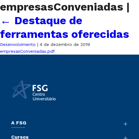
empresasConveniadas
|
←
Destaque de
ferramentas oferecidas
Desenvolvimento
|
4 de dezembro de 2019
empresasConveniadas.pdf
A FSG
Nossa História
Cursos