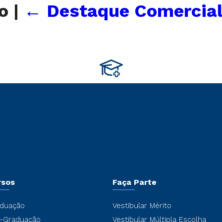
go
|
←
Destaque Comercial
rsos
Faça Parte
duação
Vestibular Mérito
-Graduação
Vestibular Múltipla Escolha