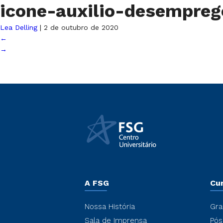
icone-auxilio-desempre
Lea Delling
|
2 de outubro de 2020
←
→
A FSG
Cu
Nossa História
Gra
Sala de Imprensa
Pós