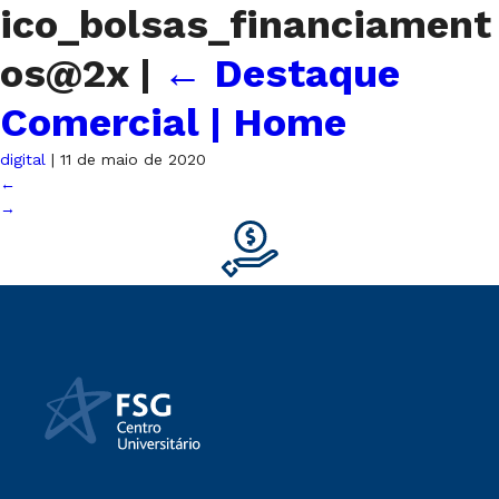
ico_bolsas_financiament
os@2x
|
←
Destaque
Comercial | Home
digital
|
11 de maio de 2020
←
→