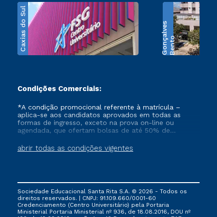
Caxias do Sul
s
B
e
n
t
o
G
o
n
ç
a
l
v
e
Condições Comerciais:
*A condição promocional referente à matrícula –
aplica-se aos candidatos aprovados em todas as
formas de ingresso, exceto na prova on-line ou
agendada, que ofertam bolsas de até 50% de
desconto, ambos ingressantes no semestre vigente,
que ainda não tenham efetivado e/ou não tenham
abrir todas as condições vigentes
cancelado ou trancado sua matrícula em uma das
Instituições da Cruzeiro do Sul Educacional, no
período de 1 ano. Tais condições não se aplicam aos
cursos de Medicina, e também para matriculados via
FIES, Prouni e outros programas governamentais, e
Sociedade Educacional Santa Rita S.A. © 2026 - Todos os
não se acumula com nenhuma outra campanha
direitos reservados. | CNPJ: 91.109.660/0001-60
ofertada pela Instituição.
Credenciamento (Centro Universitário) pela Portaria
Ministerial Portaria Ministerial nº 936, de 18.08.2016, DOU nº