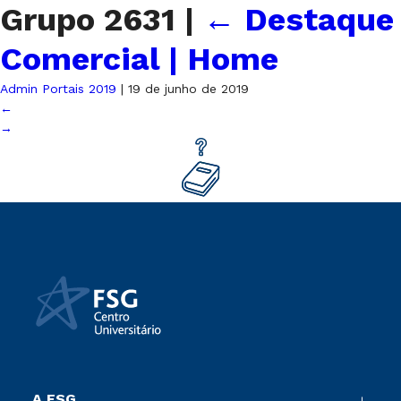
Grupo 2631
|
←
Destaque
Comercial | Home
Admin Portais 2019
|
19 de junho de 2019
←
→
A FSG