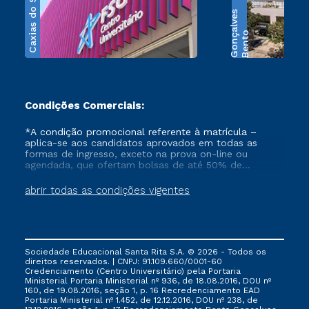
Caxias do Sul
s
B
e
n
t
o
G
o
n
ç
a
l
v
e
Condições Comerciais:
*A condição promocional referente à matrícula –
aplica-se aos candidatos aprovados em todas as
formas de ingresso, exceto na prova on-line ou
agendada, que ofertam bolsas de até 50% de
desconto, ambos ingressantes no semestre vigente,
que ainda não tenham efetivado e/ou não tenham
abrir todas as condições vigentes
cancelado ou trancado sua matrícula em uma das
Instituições da Cruzeiro do Sul Educacional, no
período de 1 ano. Tais condições não se aplicam aos
cursos de Medicina, e também para matriculados via
FIES, Prouni e outros programas governamentais, e
Sociedade Educacional Santa Rita S.A. © 2026 - Todos os
não se acumula com nenhuma outra campanha
direitos reservados. | CNPJ: 91.109.660/0001-60
ofertada pela Instituição.
Credenciamento (Centro Universitário) pela Portaria
Ministerial Portaria Ministerial nº 936, de 18.08.2016, DOU nº
160, de 19.08.2016, seção 1, p. 16 Recredenciamento EAD
Portaria Ministerial nº 1.452, de 12.12.2016, DOU nº 238, de