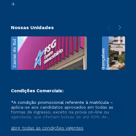
Transferência
Nossas Unidades
Caxias do Sul
s
B
e
n
t
o
G
o
n
ç
a
l
v
e
Condições Comerciais:
*A condição promocional referente à matrícula –
aplica-se aos candidatos aprovados em todas as
formas de ingresso, exceto na prova on-line ou
agendada, que ofertam bolsas de até 50% de
desconto, ambos ingressantes no semestre vigente,
que ainda não tenham efetivado e/ou não tenham
abrir todas as condições vigentes
cancelado ou trancado sua matrícula em uma das