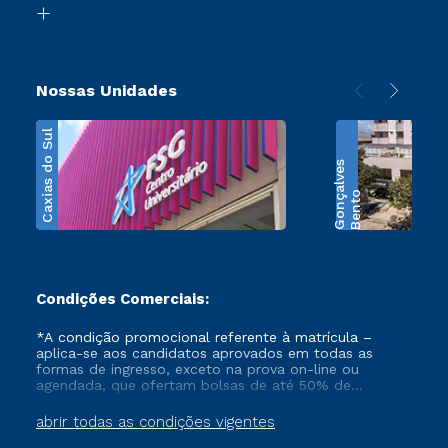
Transferência
Nossas Unidades
Caxias do Sul
s
B
e
n
t
o
G
o
n
ç
a
l
v
e
Condições Comerciais:
*A condição promocional referente à matrícula –
aplica-se aos candidatos aprovados em todas as
formas de ingresso, exceto na prova on-line ou
agendada, que ofertam bolsas de até 50% de
desconto, ambos ingressantes no semestre vigente,
que ainda não tenham efetivado e/ou não tenham
abrir todas as condições vigentes
cancelado ou trancado sua matrícula em uma das