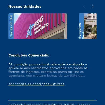
Nossas Unidades
Caxias do Sul
s
B
e
n
t
o
G
o
n
ç
a
l
v
e
Condições Comerciais:
*A condição promocional referente à matrícula –
aplica-se aos candidatos aprovados em todas as
formas de ingresso, exceto na prova on-line ou
agendada, que ofertam bolsas de até 50% de
desconto, ambos ingressantes no semestre vigente,
que ainda não tenham efetivado e/ou não tenham
abrir todas as condições vigentes
cancelado ou trancado sua matrícula em uma das
Instituições da Cruzeiro do Sul Educacional, no
período de 1 ano. Tais condições não se aplicam aos
cursos de Medicina, e também para matriculados via
FIES, Prouni e outros programas governamentais, e