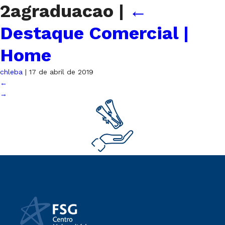
2agraduacao
|
←
Destaque Comercial |
Home
chleba
|
17 de abril de 2019
←
→