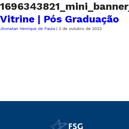
1696343821_mini_banne
Vitrine | Pós Graduação
Jhonatan Henrique de Paula
|
3 de outubro de 2023