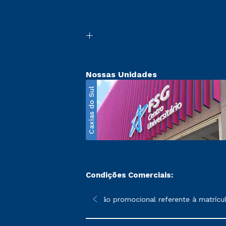
Nossas Unidades
Caxias do Sul
Condições Comerciais:
poderão sofrer alterações nos períodos de rematrícula conforme 
*A condição promocional referente à matrícula