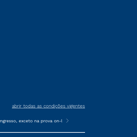
abrir todas as condições vigentes
gresso, exceto na prova on-line ou agendada, que ofertam bolsas
**Semipresencial é um formato do E