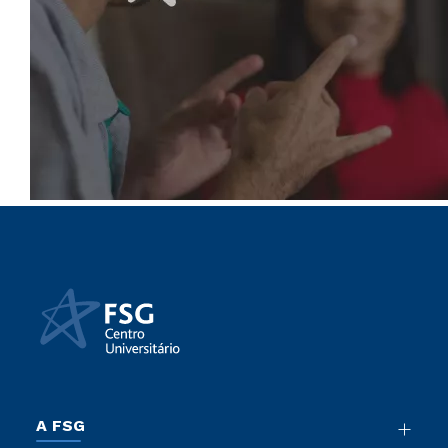
A FSG