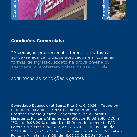
Caxias do Sul
s
B
e
n
t
o
G
o
n
ç
a
l
v
e
Condições Comerciais:
*A condição promocional referente à matrícula –
aplica-se aos candidatos aprovados em todas as
formas de ingresso, exceto na prova on-line ou
agendada, que ofertam bolsas de até 50% de
desconto, ambos ingressantes no semestre vigente,
que ainda não tenham efetivado e/ou não tenham
abrir todas as condições vigentes
cancelado ou trancado sua matrícula em uma das
Instituições da Cruzeiro do Sul Educacional, no
período de 1 ano. Tais condições não se aplicam aos
cursos de Medicina, e também para matriculados via
FIES, Prouni e outros programas governamentais, e
Sociedade Educacional Santa Rita S.A. © 2026 - Todos os
não se acumula com nenhuma outra campanha
direitos reservados. | CNPJ: 91.109.660/0001-60
ofertada pela Instituição.
Credenciamento (Centro Universitário) pela Portaria
Ministerial Portaria Ministerial nº 936, de 18.08.2016, DOU nº
160, de 19.08.2016, seção 1, p. 16 Recredenciamento EAD
Portaria Ministerial nº 1.452, de 12.12.2016, DOU nº 238, de
13.12.2016, seção 1, p. 17 Recredenciamento Bento Gonçalves
Portaria Ministerial nº 88, de 16.02.2016, DOU nº 31, de