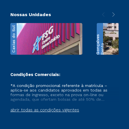
Nossas Unidades
Caxias do Sul
s
B
e
n
t
o
G
o
n
ç
a
l
v
e
Condições Comerciais:
*A condição promocional referente à matrícula –
aplica-se aos candidatos aprovados em todas as
formas de ingresso, exceto na prova on-line ou
agendada, que ofertam bolsas de até 50% de
desconto, ambos ingressantes no semestre vigente,
que ainda não tenham efetivado e/ou não tenham
abrir todas as condições vigentes
cancelado ou trancado sua matrícula em uma das
Instituições da Cruzeiro do Sul Educacional, no
período de 1 ano. Tais condições não se aplicam aos
cursos de Medicina, e também para matriculados via