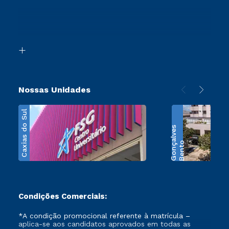
Sou Ex-Aluno
Ingresso via Enem
Canais de Atendimento
Retorne ao Curso
Acessibilidade
Segunda Graduação
Biblioteca
Transferência
Nossas Unidades
Caxias do Sul
s
B
e
n
t
o
G
o
n
ç
a
l
v
e
Condições Comerciais:
*A condição promocional referente à matrícula –
aplica-se aos candidatos aprovados em todas as