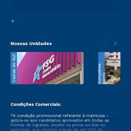
Canais de Atendimento
Retorne ao Curso
Acessibilidade
Segunda Graduação
Biblioteca
Transferência
Nossas Unidades
Caxias do Sul
s
B
e
n
t
o
G
o
n
ç
a
l
v
e
Condições Comerciais:
*A condição promocional referente à matrícula –
aplica-se aos candidatos aprovados em todas as
formas de ingresso, exceto na prova on-line ou
agendada, que ofertam bolsas de até 50% de