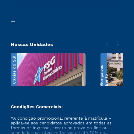
Canais de Atendimento
Retorne ao Curso
Acessibilidade
Segunda Graduação
Biblioteca
Transferência
Nossas Unidades
Caxias do Sul
s
B
e
n
t
o
G
o
n
ç
a
l
v
e
Condições Comerciais:
*A condição promocional referente à matrícula –
aplica-se aos candidatos aprovados em todas as
formas de ingresso, exceto na prova on-line ou
agendada, que ofertam bolsas de até 50% de