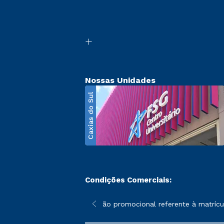
Nossas Unidades
Caxias do Sul
Condições Comerciais:
poderão sofrer alterações nos períodos de rematrícula conforme 
*A condição promocional referente à matrícula