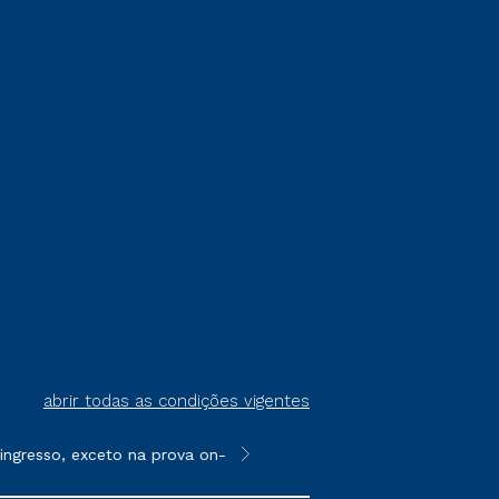
abrir todas as condições vigentes
gresso, exceto na prova on-line ou agendada, que ofertam bolsas
**Semipresencial é um formato do E