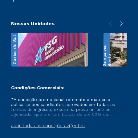
Nossas Unidades
Caxias do Sul
s
B
e
n
t
o
G
o
n
ç
a
l
v
e
Condições Comerciais:
*A condição promocional referente à matrícula –
aplica-se aos candidatos aprovados em todas as
formas de ingresso, exceto na prova on-line ou
agendada, que ofertam bolsas de até 50% de
desconto, ambos ingressantes no semestre vigente,
que ainda não tenham efetivado e/ou não tenham
abrir todas as condições vigentes
cancelado ou trancado sua matrícula em uma das
Instituições da Cruzeiro do Sul Educacional, no