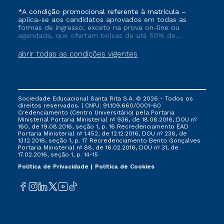
*A condição promocional referente à matrícula –
aplica-se aos candidatos aprovados em todas as
formas de ingresso, exceto na prova on-line ou
agendada, que ofertam bolsas de até 50% de
desconto, ambos ingressantes no semestre vigente,
que ainda não tenham efetivado e/ou não tenham
abrir todas as condições vigentes
cancelado ou trancado sua matrícula em uma das
Instituições da Cruzeiro do Sul Educacional, no
período de 1 ano. Tais condições não se aplicam aos
cursos de Medicina, e também para matriculados via
FIES, Prouni e outros programas governamentais, e
Sociedade Educacional Santa Rita S.A. © 2026 - Todos os
não se acumula com nenhuma outra campanha
direitos reservados. | CNPJ: 91.109.660/0001-60
ofertada pela Instituição.
Credenciamento (Centro Universitário) pela Portaria
Ministerial Portaria Ministerial nº 936, de 18.08.2016, DOU nº
160, de 19.08.2016, seção 1, p. 16 Recredenciamento EAD
Portaria Ministerial nº 1.452, de 12.12.2016, DOU nº 238, de
13.12.2016, seção 1, p. 17 Recredenciamento Bento Gonçalves
Portaria Ministerial nº 88, de 16.02.2016, DOU nº 31, de
17.02.2016, seção 1, p. 14-15
Política de Privacidade
Política de Cookies