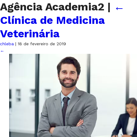
Agência Academia2
|
←
Clínica de Medicina
Veterinária
chleba
|
18 de fevereiro de 2019
←