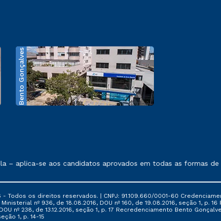
Bento Gonçalves
exposto no contrato de prestação de serviços.
 – aplica-se aos candidatos aprovados em todas as formas de in
 - Todos os direitos reservados. | CNPJ: 91.109.660/0001-60 Credenciame
ia Ministerial nº 936, de 18.08.2016, DOU nº 160, de 19.08.2016, seção 1, p.
6, DOU nº 238, de 13.12.2016, seção 1, p. 17 Recredenciamento Bento Gonçalve
eção 1, p. 14-15