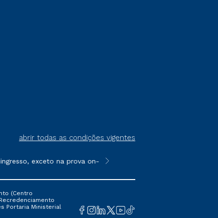
abrir todas as condições vigentes
gresso, exceto na prova on-line ou agendada, que ofertam bolsa
**Semipresencial é um formato do E
nto (Centro
 16 Recredenciamento
s Portaria Ministerial