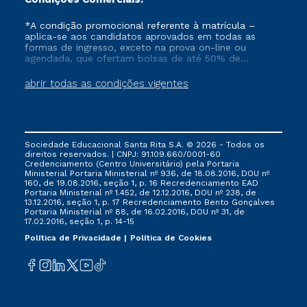
*A condição promocional referente à matrícula –
aplica-se aos candidatos aprovados em todas as
formas de ingresso, exceto na prova on-line ou
agendada, que ofertam bolsas de até 50% de
desconto, ambos ingressantes no semestre vigente,
que ainda não tenham efetivado e/ou não tenham
abrir todas as condições vigentes
cancelado ou trancado sua matrícula em uma das
Instituições da Cruzeiro do Sul Educacional, no
período de 1 ano. Tais condições não se aplicam aos
cursos de Medicina, e também para matriculados via
FIES, Prouni e outros programas governamentais, e
Sociedade Educacional Santa Rita S.A. © 2026 - Todos os
não se acumula com nenhuma outra campanha
direitos reservados. | CNPJ: 91.109.660/0001-60
ofertada pela Instituição.
Credenciamento (Centro Universitário) pela Portaria
Ministerial Portaria Ministerial nº 936, de 18.08.2016, DOU nº
160, de 19.08.2016, seção 1, p. 16 Recredenciamento EAD
Portaria Ministerial nº 1.452, de 12.12.2016, DOU nº 238, de
13.12.2016, seção 1, p. 17 Recredenciamento Bento Gonçalves
Portaria Ministerial nº 88, de 16.02.2016, DOU nº 31, de
17.02.2016, seção 1, p. 14-15
Política de Privacidade
Política de Cookies