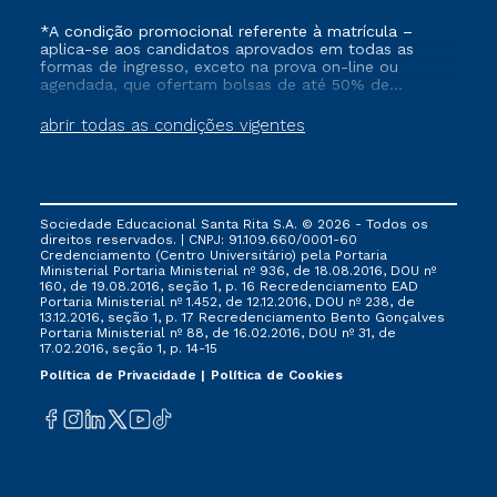
*A condição promocional referente à matrícula –
aplica-se aos candidatos aprovados em todas as
formas de ingresso, exceto na prova on-line ou
agendada, que ofertam bolsas de até 50% de
desconto, ambos ingressantes no semestre vigente,
que ainda não tenham efetivado e/ou não tenham
abrir todas as condições vigentes
cancelado ou trancado sua matrícula em uma das
Instituições da Cruzeiro do Sul Educacional, no
período de 1 ano. Tais condições não se aplicam aos
cursos de Medicina, e também para matriculados via
FIES, Prouni e outros programas governamentais, e
Sociedade Educacional Santa Rita S.A. © 2026 - Todos os
não se acumula com nenhuma outra campanha
direitos reservados. | CNPJ: 91.109.660/0001-60
ofertada pela Instituição.
Credenciamento (Centro Universitário) pela Portaria
Ministerial Portaria Ministerial nº 936, de 18.08.2016, DOU nº
160, de 19.08.2016, seção 1, p. 16 Recredenciamento EAD
Portaria Ministerial nº 1.452, de 12.12.2016, DOU nº 238, de
13.12.2016, seção 1, p. 17 Recredenciamento Bento Gonçalves
Portaria Ministerial nº 88, de 16.02.2016, DOU nº 31, de
17.02.2016, seção 1, p. 14-15
Política de Privacidade
Política de Cookies