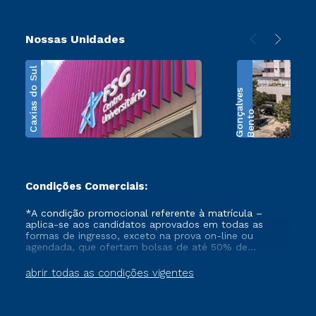
Nossas Unidades
Caxias do Sul
s
B
e
n
t
o
G
o
n
ç
a
l
v
e
Condições Comerciais:
*A condição promocional referente à matrícula –
aplica-se aos candidatos aprovados em todas as
formas de ingresso, exceto na prova on-line ou
agendada, que ofertam bolsas de até 50% de
desconto, ambos ingressantes no semestre vigente,
que ainda não tenham efetivado e/ou não tenham
abrir todas as condições vigentes
cancelado ou trancado sua matrícula em uma das
Instituições da Cruzeiro do Sul Educacional, no
período de 1 ano. Tais condições não se aplicam aos
cursos de Medicina, e também para matriculados via