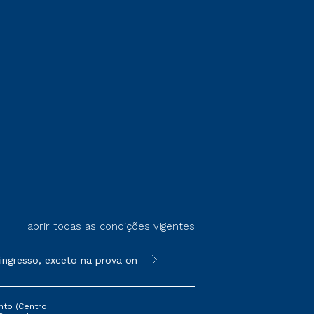
abrir todas as condições vigentes
resso, exceto na prova on-line ou agendada, que ofertam bolsas
**Semipresencial é um formato do E
nto (Centro