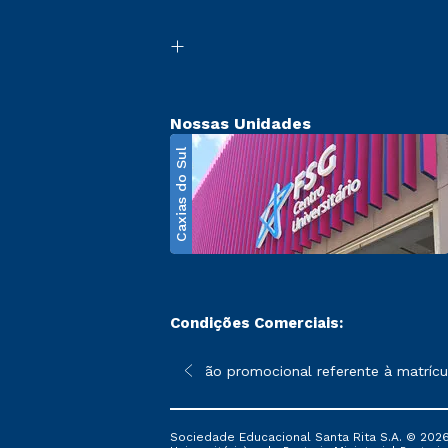
Nossas Unidades
Caxias do Sul
Condições Comerciais:
poderão sofrer alterações nos períodos de rematrícula conforme 
*A condição promocional referente à matrícula
Sociedade Educacional Santa Rita S.A. © 2026