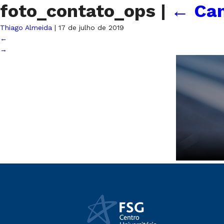
foto_contato_ops
|
←
Can
Thiago Almeida
|
17 de julho de 2019
←
→