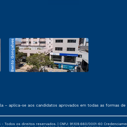
Bento Gonçalves
exposto no contrato de prestação de serviços.
 – aplica-se aos candidatos aprovados em todas as formas de ing
 - Todos os direitos reservados. | CNPJ: 91.109.660/0001-60 Credenciame